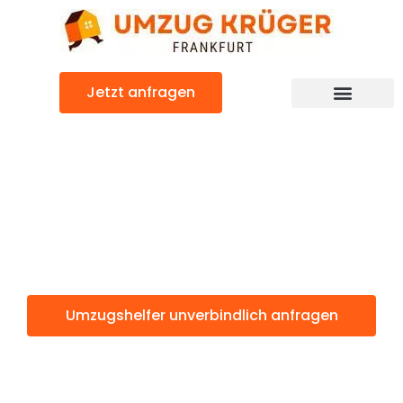
Zum
Inhalt
springen
Jetzt anfragen
Umzugshelfer: Günstig & schnell
Umzugshelfer
Frankfurt
Umzugshelfer unverbindlich anfragen
Weitere Informationen