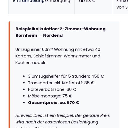
Entrümpelung
/Entsorgung
ab 118 €
Ents
von S
Beispielkalkulation: 2-Zimmer-Wohnung
Bornheim → Nordend
Umzug einer 60m² Wohnung mit etwa 40
Kartons, Schlafzimmer, Wohnzimmer und
Küchenmöbeln:
3 Umzugshelfer für 5 Stunden: 450 €
Transporter inkl. Kraftstoff: 85 €
Halteverbotszone: 60 €
Möbelmontage: 75 €
Gesamtpreis: ca. 670 €
Hinweis: Dies ist ein Beispiel. Der genaue Preis
wird nach der kostenlosen Besichtigung