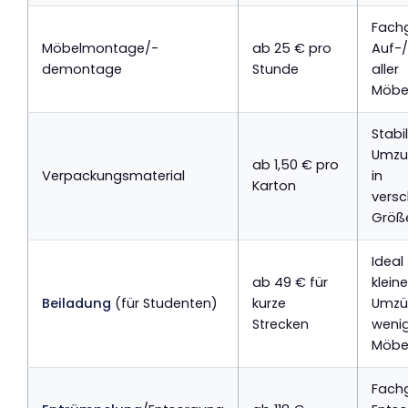
Fach
Möbelmontage/-
ab 25 € pro
Auf-
demontage
Stunde
aller
Möbe
Stabi
Umzu
ab 1,50 € pro
Verpackungsmaterial
in
Karton
vers
Größ
Ideal 
ab 49 € für
klein
Beiladung
(für Studenten)
kurze
Umzü
Strecken
weni
Möbe
Fach