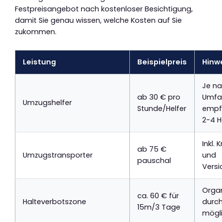
Festpreisangebot nach kostenloser Besichtigung,
damit Sie genau wissen, welche Kosten auf Sie
zukommen.
Leistung
Beispielpreis
Hinw
Je n
ab 30 € pro
Umfa
Umzugshelfer
Stunde/Helfer
empfe
2-4 H
Inkl. 
ab 75 €
Umzugstransporter
und
pauschal
Versi
Organ
ca. 60 € für
Halteverbotszone
durch
15m/3 Tage
mögl