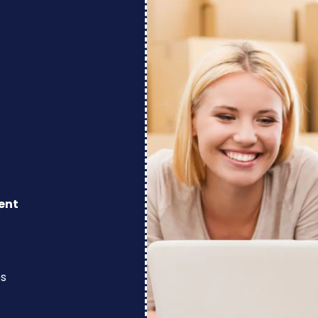
ent
os