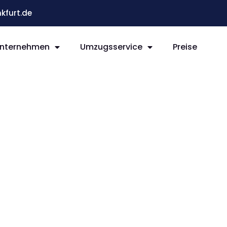
kfurt.de
nternehmen
Umzugsservice
Preise
t Piräus