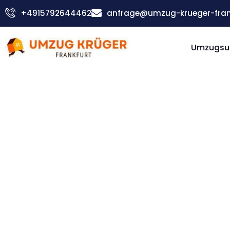
Zum
+4915792644462
anfrage@umzug-krueger-fran
Inhalt
springen
Umzugsu
Günstiger Piräus Umzug
Umzug
Frankfur