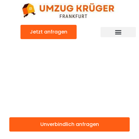
Zum
Inhalt
springen
Jetzt anfragen
Günstiger Hallein Umzug
Umzug
Frankfurt
Hallein
Unverbindlich anfragen