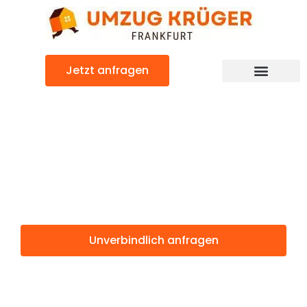
Zum
Inhalt
springen
Jetzt anfragen
Günstiger Lund Umzug
Umzug
Frankfurt Lund
Unverbindlich anfragen
Weitere Informationen