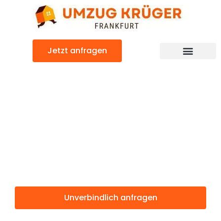
Zum
Inhalt
springen
Jetzt anfragen
Günstiger Budapest Umzug
Umzug
Frankfurt
Budapest
Unverbindlich anfragen