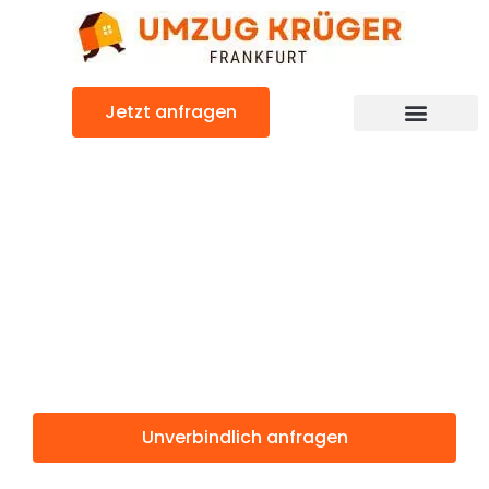
Zum
Inhalt
springen
Jetzt anfragen
Günstiger Brügge Umzug
Umzug
Frankfurt
Brügge
Unverbindlich anfragen