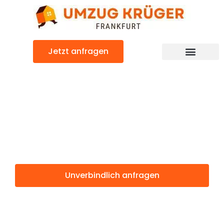
Zum
Inhalt
springen
Jetzt anfragen
Günstiger Gent Umzug
Umzug
Frankfurt Gent
Unverbindlich anfragen
Weitere Informationen