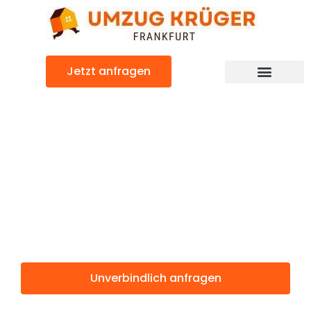
Zum
Inhalt
springen
Jetzt anfragen
Günstiger Bettembourg Umzug
Umzug
Frankfurt
Bettembourg
Unverbindlich anfragen