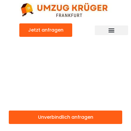
Zum
Inhalt
springen
Jetzt anfragen
Günstiger Esch-sur-Alzette Umzug
Umzug
Frankfurt Esch-
sur-Alzette
Unverbindlich anfragen