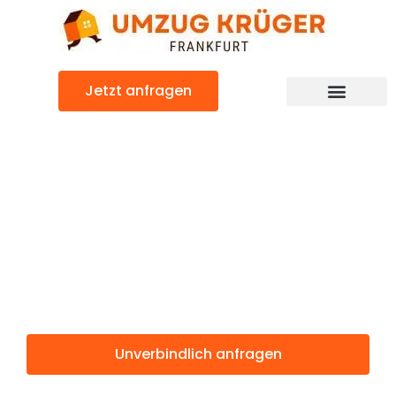
Zum
Inhalt
springen
Jetzt anfragen
Günstiger Amsterdam Umzug
Umzug
Frankfurt
Amsterdam
Unverbindlich anfragen