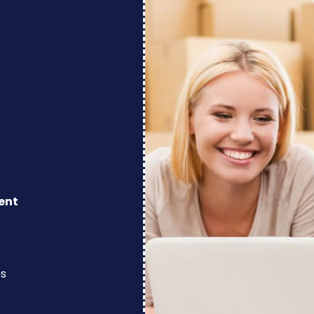
ent
os