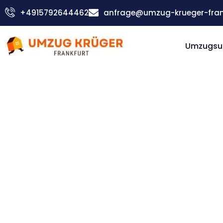
Zum
+4915792644462
anfrage@umzug-krueger-fran
Inhalt
springen
Umzugsu
Günstiger Ede Umzug
Umzug
Frankfur