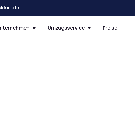
kfurt.de
nternehmen
Umzugsservice
Preise
t Ede