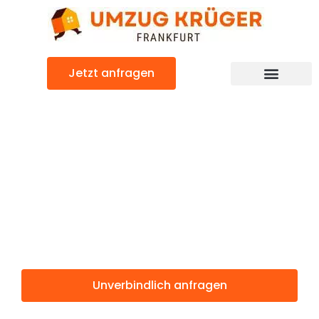
Zum
Inhalt
springen
Jetzt anfragen
Günstiger Gdynia Umzug
Umzug
Frankfurt
Gdynia
Unverbindlich anfragen