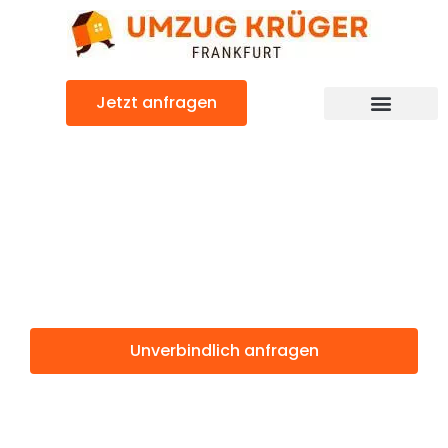
Zum
Inhalt
springen
Jetzt anfragen
Günstiger Zabrze Umzug
Umzug
Frankfurt Zabrze
Unverbindlich anfragen
Weitere Informationen