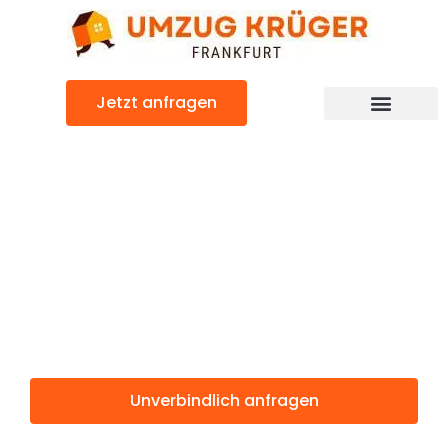
Zum
Inhalt
springen
Jetzt anfragen
Günstiger Carouge Umzug
Umzug
Frankfurt
Carouge
Unverbindlich anfragen