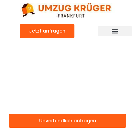
Zum
Inhalt
springen
Jetzt anfragen
Günstiger St. Gallen Umzug
Umzug
Frankfurt St.
Gallen
Unverbindlich anfragen