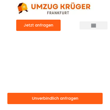
Zum
Inhalt
springen
Jetzt anfragen
Günstiger Belgrad Umzug
Umzug
Frankfurt
Belgrad
Unverbindlich anfragen