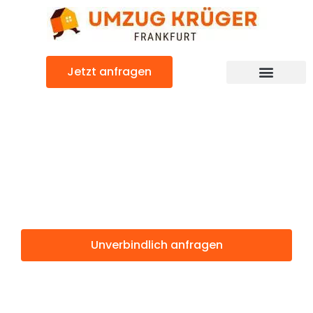
Zum
Inhalt
springen
Jetzt anfragen
Günstiger Šabac Umzug
Umzug
Frankfurt Šabac
Unverbindlich anfragen
Weitere Informationen