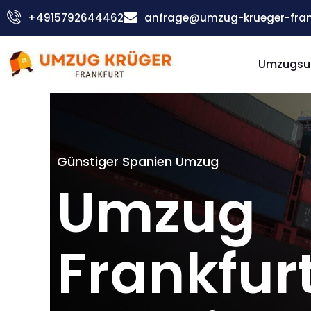
Zum
+4915792644462
anfrage@umzug-krueger-fran
Inhalt
springen
Umzugsu
Günstiger Spanien Umzug
Umzug
Frankfur