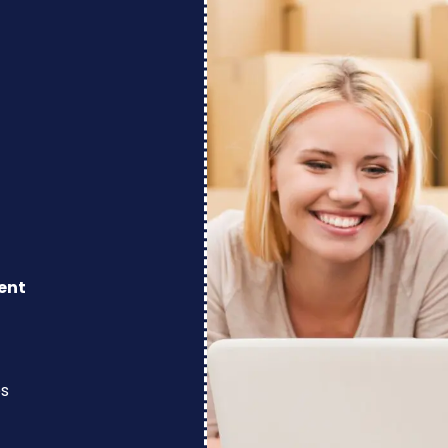
ent
os