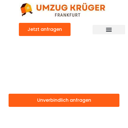
Zum
Inhalt
springen
Jetzt anfragen
Günstiger Parla Umzug
Umzug
Frankfurt Parla
Unverbindlich anfragen
Weitere Informationen