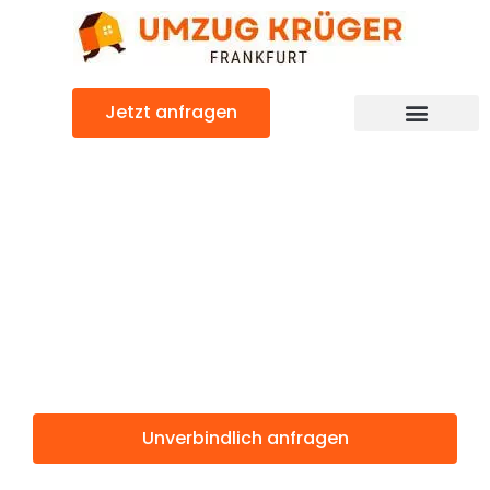
Zum
Inhalt
springen
Jetzt anfragen
Günstiger Tarragona Umzug
Umzug
Frankfurt
Tarragona
Unverbindlich anfragen