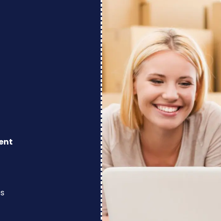
ent
os