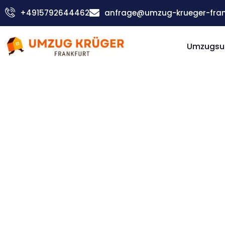
Zum
+4915792644462
anfrage@umzug-krueger-fran
Inhalt
springen
Umzugsu
Günstiger Lübeck Umzug
Umzug
Frankfur