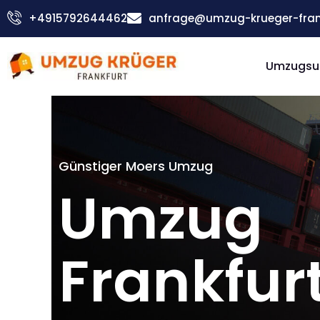
Zum
+4915792644462
anfrage@umzug-krueger-fran
Inhalt
springen
Umzugsu
Günstiger Moers Umzug
Umzug
Frankfur