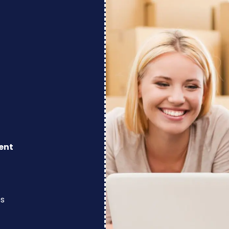
ent
os