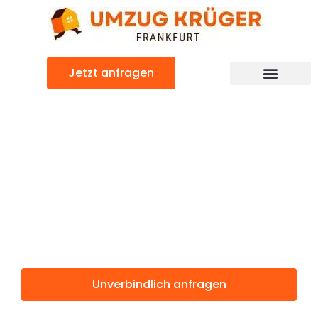
Zum
Inhalt
springen
Jetzt anfragen
Günstiger München Umzug
Umzug
Frankfurt
München
Unverbindlich anfragen