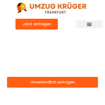
Zum
Inhalt
springen
Jetzt anfragen
Günstiger Doboj Umzug
Umzug
Frankfurt Doboj
Unverbindlich anfragen
Weitere Informationen