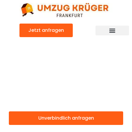
Zum
Inhalt
springen
Jetzt anfragen
Günstiger Mostar Umzug
Umzug
Frankfurt
Mostar
Unverbindlich anfragen