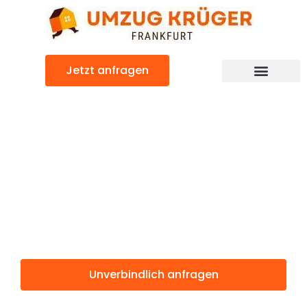
Zum
Inhalt
springen
Jetzt anfragen
Günstiger Reykjavik Umzug
Umzug
Frankfurt
Reykjavik
Unverbindlich anfragen