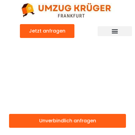
Zum
Inhalt
springen
Jetzt anfragen
Günstiger Fredericia Umzug
Umzug
Frankfurt
Fredericia
Unverbindlich anfragen