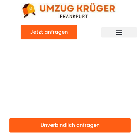
Zum
Inhalt
springen
Jetzt anfragen
Günstiger Horsens Umzug
Umzug
Frankfurt
Horsens
Unverbindlich anfragen