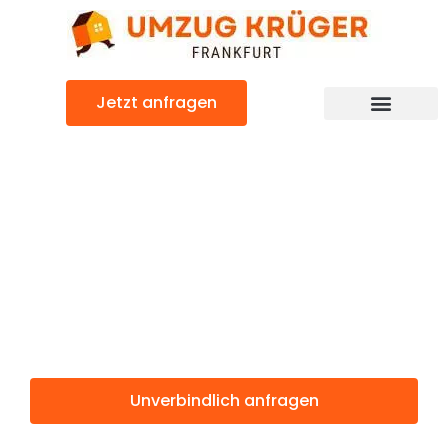
Zum
Inhalt
springen
Jetzt anfragen
Günstiger Horsholm Umzug
Umzug
Frankfurt
Horsholm
Unverbindlich anfragen