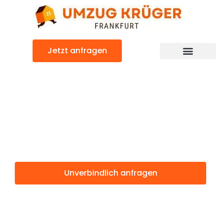
Zum
Inhalt
springen
Jetzt anfragen
Günstiger Vejle Umzug
Umzug
Frankfurt Vejle
Unverbindlich anfragen
Weitere Informationen