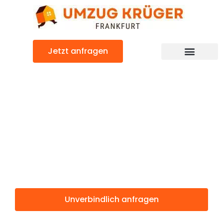
Zum
Inhalt
springen
Jetzt anfragen
Günstiger Birmingham Umzug
Umzug
Frankfurt
Birmingham
Unverbindlich anfragen