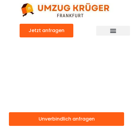
Zum
Inhalt
springen
Jetzt anfragen
Günstiger Blackburn Umzug
Umzug
Frankfurt
Blackburn
Unverbindlich anfragen