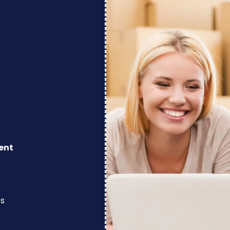
ent
os