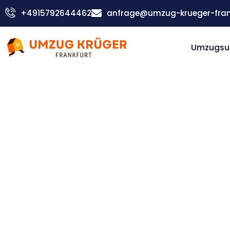
Zum
+4915792644462
anfrage@umzug-krueger-fran
Inhalt
springen
Umzugsu
Günstiger Teesside Umzug
Umzug
Frankfur