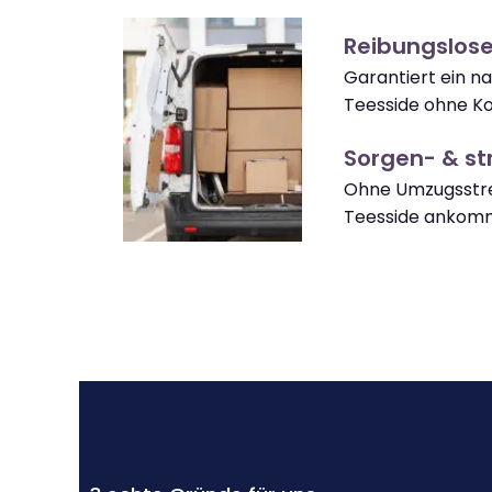
Reibungslos
Garantiert ein n
Teesside ohne Ko
Sorgen- & str
Ohne Umzugsstre
Teesside ankom