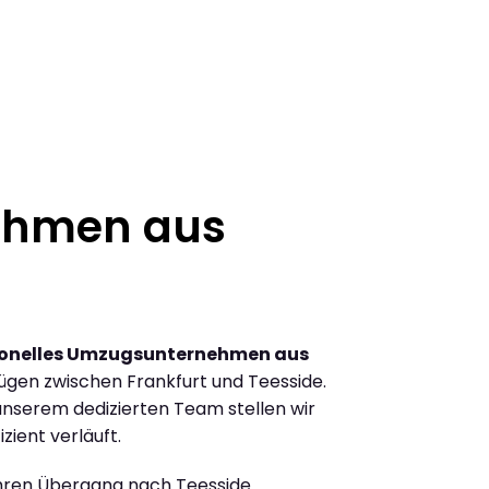
ehmen aus
ionelles Umzugsunternehmen aus
gen zwischen Frankfurt und Teesside.
nserem dedizierten Team stellen wir
zient verläuft.
Ihren Übergang nach Teesside