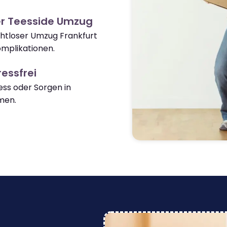
er Teesside Umzug
ahtloser Umzug Frankfurt
mplikationen.
essfrei
ss oder Sorgen in
men.