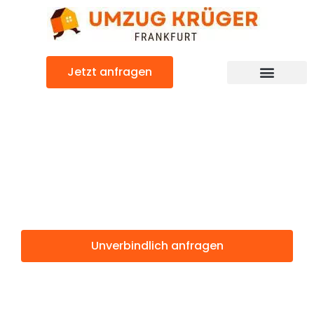
Zum
Inhalt
springen
Jetzt anfragen
Günstiger Exeter Umzug
Umzug
Frankfurt Exeter
Unverbindlich anfragen
Weitere Informationen