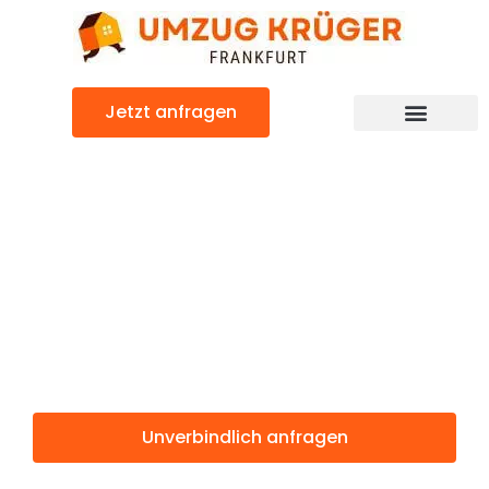
Zum
Inhalt
springen
Jetzt anfragen
Günstiger Mulhouse Umzug
Umzug
Frankfurt
Mulhouse
Unverbindlich anfragen