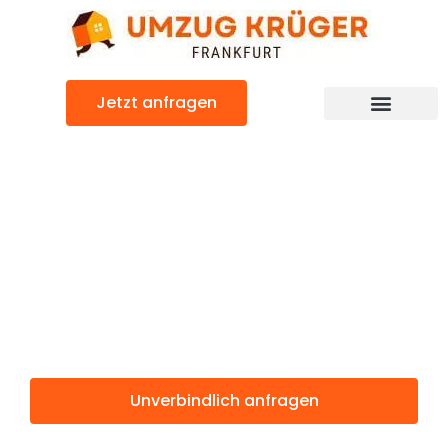
Zum
Inhalt
springen
Jetzt anfragen
Günstiger Villeurbanne Umzug
Umzug
Frankfurt
Villeurbanne
Unverbindlich anfragen