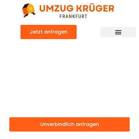
Zum
Inhalt
springen
Jetzt anfragen
Günstiger Perpignan Umzug
Umzug
Frankfurt
Perpignan
Unverbindlich anfragen