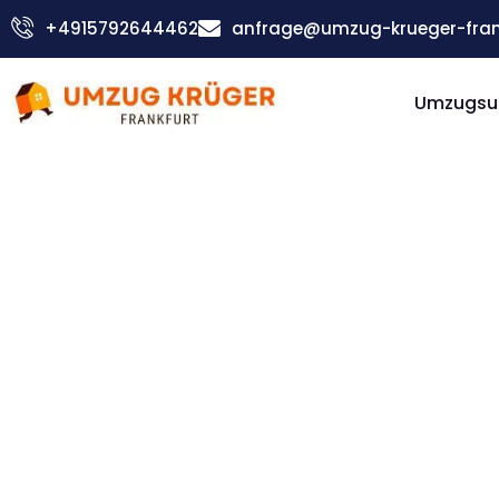
Zum
+4915792644462
anfrage@umzug-krueger-fran
Inhalt
springen
Umzugsu
Günstiger Toulon Umzug
Umzug
Frankfur