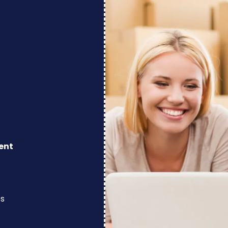
ent
os