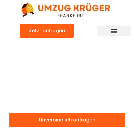
Zum
Inhalt
springen
Jetzt anfragen
Günstiger Bergamo Umzug
Umzug
Frankfurt
Bergamo
Unverbindlich anfragen