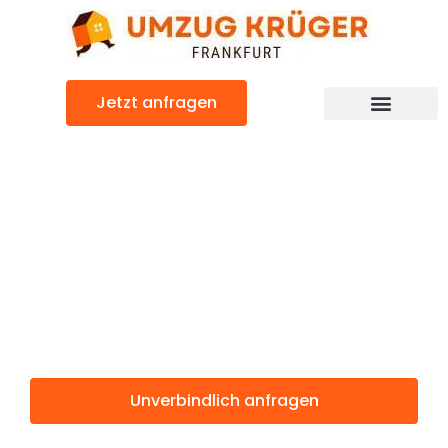
Zum
Inhalt
springen
Jetzt anfragen
Günstiger Salerno Umzug
Umzug
Frankfurt
Salerno
Unverbindlich anfragen