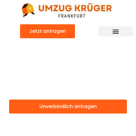
Zum
Inhalt
springen
Jetzt anfragen
Günstiger Forli Umzug
Umzug
Frankfurt Forli
Unverbindlich anfragen
Weitere Informationen