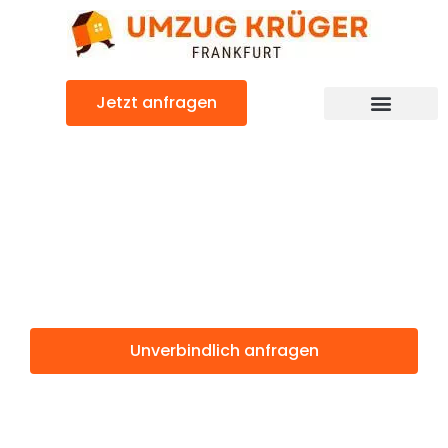
Zum
Inhalt
springen
Jetzt anfragen
Günstiger Latina Umzug
Umzug
Frankfurt Latina
Unverbindlich anfragen
Weitere Informationen