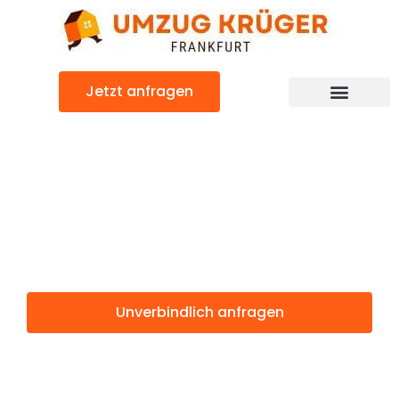
Zum
Inhalt
springen
Jetzt anfragen
Günstiger Gebze Umzug
Umzug
Frankfurt Gebze
Unverbindlich anfragen
Weitere Informationen