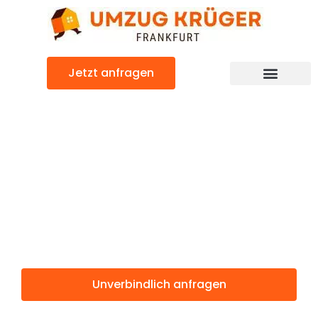
Zum
Inhalt
springen
Jetzt anfragen
Günstiger Viransehir Umzug
Umzug
Frankfurt
Viransehir
Unverbindlich anfragen