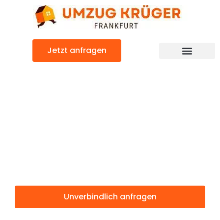
Zum
Inhalt
springen
Jetzt anfragen
Günstiger Siverek Umzug
Umzug
Frankfurt
Siverek
Unverbindlich anfragen